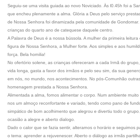
Seguiu-se uma visita guiada ao novo Noviciado. Às l0.45h foi a S
que encheu plenamente a alma. Glória a Deus pelo serviço presta
de Nossa Senhora foi dinamizada pela comunidade de Gondomar. A p
crianças do quarto ano de catequese daquele centro.
A Palavra de Deus é a nossa bússola. A mulher da primeira leitura 
figura de Nossa Senhora, a Mulher forte. Aos simples e aos humil
força. Bela homilia!
No ofertório solene, as crianças ofereceram a cada Irmã do grupo
vida longa, gasta a favor dos irmãos e pelo seu sim, da sua gen
em nós, no mundo, nos acontecimentos. No pós-Comunhão outra
homenagem prestada a Nossa Senhora.
Alimentada a alma, fomos alimentar o corpo. Num ambiente muito fr
nos um almoço reconfortante e variado, tendo como pano de fun
simpático de bom acolhimento que alegrou e divertiu todo o gr
ocasião a alegre e aberto dialogo.
Dado o calor que se fazia sentir, alteramos o horário e seguimo
o tema: aprender a rejuvenescer. Aberto o diálogo as irmãs partil