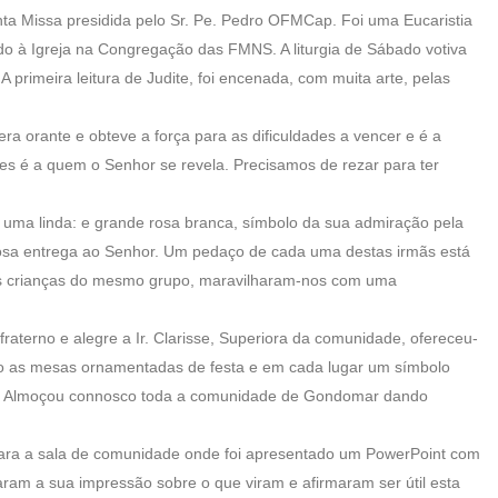
anta Missa presidida pelo Sr. Pe. Pedro OFMCap. Foi uma Eucaristia
do à Igreja na Congregação das FMNS. A liturgia de Sábado votiva
rimeira leitura de Judite, foi encenada, com muita arte, pelas
era orante e obteve a força para as dificuldades a vencer e é a
des é a quem o Senhor se revela. Precisamos de rezar para ter
, uma linda: e grande rosa branca, símbolo da sua admiração pela
erosa entrega ao Senhor. Um pedaço de cada uma destas irmãs está
s crianças do mesmo grupo, maravilharam-nos com uma
aterno e alegre a Ir. Clarisse, Superiora da comunidade, ofereceu-
do as mesas ornamentadas de festa e em cada lugar um símbolo
upo. Almoçou connosco toda a comunidade de Gondomar dando
s para a sala de comunidade onde foi apresentado um PowerPoint com
haram a sua impressão sobre o que viram e afirmaram ser útil esta