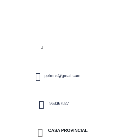
ppfmns@gmail.com
968367827
CASA PROVINCIAL