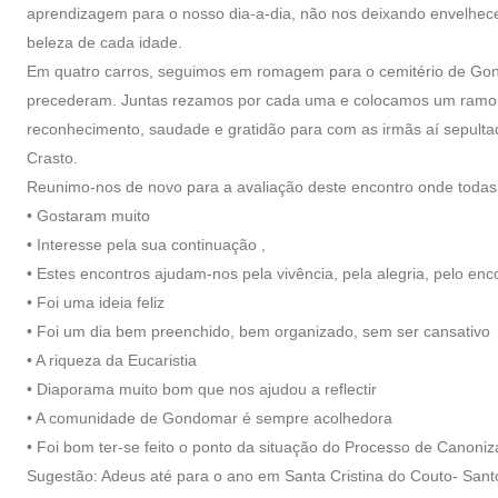
aprendizagem para o nosso dia-a-dia, não nos deixando envelhece
beleza de cada idade.
Em quatro carros, seguimos em romagem para o cemitério de Gond
precederam. Juntas rezamos por cada uma e colocamos um ramo d
reconhecimento, saudade e gratidão para com as irmãs aí sepul
Crasto.
Reunimo-nos de novo para a avaliação deste encontro onde todas
• Gostaram muito
• Interesse pela sua continuação ,
• Estes encontros ajudam-nos pela vivência, pela alegria, pelo enc
• Foi uma ideia feliz
• Foi um dia bem preenchido, bem organizado, sem ser cansativo
• A riqueza da Eucaristia
• Diaporama muito bom que nos ajudou a reflectir
• A comunidade de Gondomar é sempre acolhedora
• Foi bom ter-se feito o ponto da situação do Processo de Canoniz
Sugestão: Adeus até para o ano em Santa Cristina do Couto- Sant