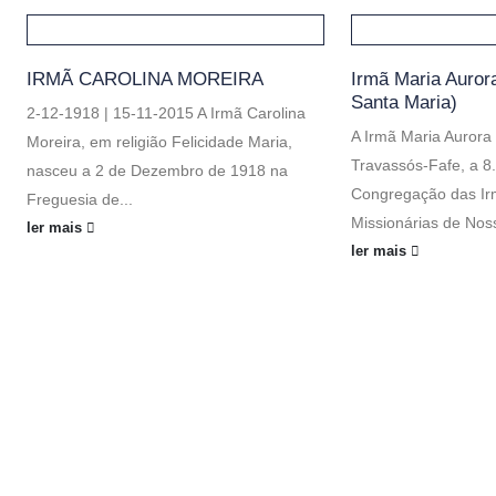
IRMÃ CAROLINA MOREIRA
Irmã Maria Auror
Santa Maria)
2-12-1918 | 15-11-2015 A Irmã Carolina
A Irmã Maria Auror
Moreira, em religião Felicidade Maria,
Travassós-Fafe, a 8
nasceu a 2 de Dezembro de 1918 na
Congregação das Ir
Freguesia de...
Missionárias de Nos
ler mais
ler mais