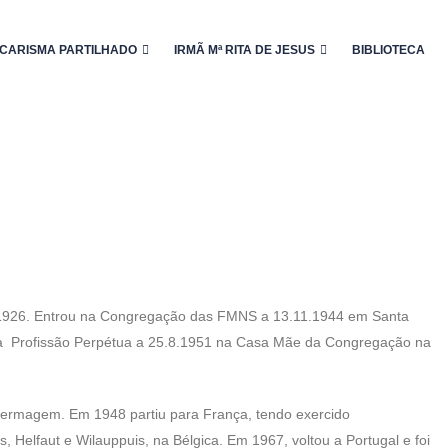
CARISMA PARTILHADO
IRMÃ Mª RITA DE JESUS
BIBLIOTECA
.3.1926. Entrou na Congregação das FMNS a 13.11.1944 em Santa
 e a Profissão Perpétua a 25.8.1951 na Casa Mãe da Congregação na
nfermagem. Em 1948 partiu para França, tendo exercido
 Helfaut e Wilauppuis, na Bélgica. Em 1967, voltou a Portugal e foi