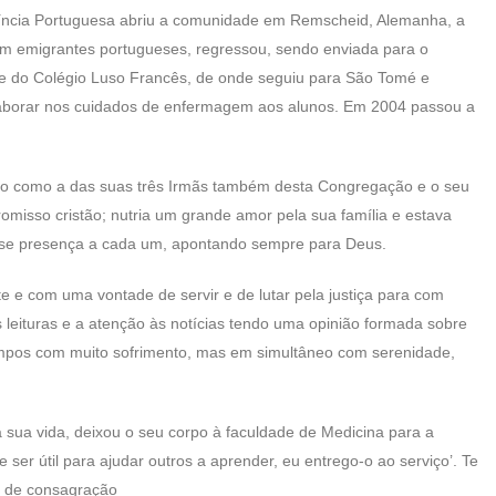
víncia Portuguesa abriu a comunidade em Remscheid, Alemanha, a
com emigrantes portugueses, regressou, sendo enviada para o
e do Colégio Luso Francês, de onde seguiu para São Tomé e
laborar nos cuidados de enfermagem aos alunos. Em 2004 passou a
ação como a das suas três Irmãs também desta Congregação e o seu
misso cristão; nutria um grande amor pela sua família e estava
a-se presença a cada um, apontando sempre para Deus.
 e com uma vontade de servir e de lutar pela justiça para com
 leituras e a atenção às notícias tendo uma opinião formada sobre
 tempos com muito sofrimento, mas em simultâneo com serenidade,
 sua vida, deixou o seu corpo à faculdade de Medicina para a
e ser útil para ajudar outros a aprender, eu entrego-o ao serviço’. Te
 de consagração