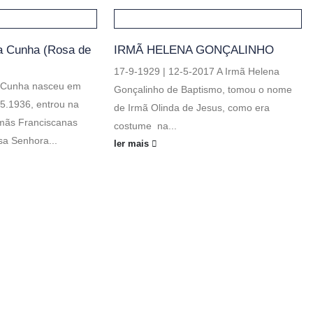
a Cunha (Rosa de
IRMÃ HELENA GONÇALINHO
17-9-1929 | 12-5-2017 A Irmã Helena
a Cunha nasceu em
Gonçalinho de Baptismo, tomou o nome
.5.1936, entrou na
de Irmã Olinda de Jesus, como era
mãs Franciscanas
costume na...
sa Senhora...
ler mais