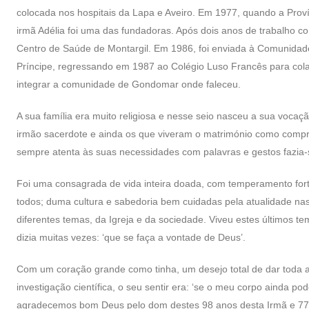
colocada nos hospitais da Lapa e Aveiro. Em 1977, quando a Pro
irmã Adélia foi uma das fundadoras. Após dois anos de trabalho 
Centro de Saúde de Montargil. Em 1986, foi enviada à Comunidad
Príncipe, regressando em 1987 ao Colégio Luso Francês para co
integrar a comunidade de Gondomar onde faleceu.
A sua família era muito religiosa e nesse seio nasceu a sua voc
irmão sacerdote e ainda os que viveram o matrimónio como compro
sempre atenta às suas necessidades com palavras e gestos fazi
Foi uma consagrada de vida inteira doada, com temperamento forte
todos; duma cultura e sabedoria bem cuidadas pela atualidade nas
diferentes temas, da Igreja e da sociedade. Viveu estes últimos
dizia muitas vezes: ‘que se faça a vontade de Deus’.
Com um coração grande como tinha, um desejo total de dar toda a
investigação científica, o seu sentir era: ‘se o meu corpo ainda pod
agradecemos bom Deus pelo dom destes 98 anos desta Irmã e 77