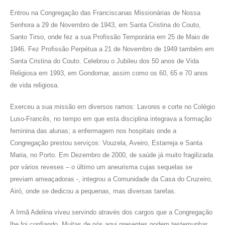
Entrou na Congregação das Franciscanas Missionárias de Nossa
Senhora a 29 de Novembro de 1943, em Santa Cristina do Couto,
Santo Tirso, onde fez a sua Profissão Temporária em 25 de Maio de
1946. Fez Profissão Perpétua a 21 de Novembro de 1949 também em
Santa Cristina do Couto. Celebrou o Jubileu dos 50 anos de Vida
Religiosa em 1993, em Gondomar, assim como os 60, 65 e 70 anos
de vida religiosa.
Exerceu a sua missão em diversos ramos: Lavores e corte no Colégio
Luso-Francês, no tempo em que esta disciplina integrava a formação
feminina das alunas; a enfermagem nos hospitais onde a
Congregação prestou serviços: Vouzela, Aveiro, Estarreja e Santa
Maria, no Porto. Em Dezembro de 2000, de saúde já muito fragilizada
por vários reveses – o último um aneurisma cujas sequelas se
previam ameaçadoras -, integrou a Comunidade da Casa do Cruzeiro,
Airó, onde se dedicou a pequenas, mas diversas tarefas.
A Irmã Adelina viveu servindo através dos cargos que a Congregação
lhe foi confiando. Muitas de nós aqui presentes podem testemunhar