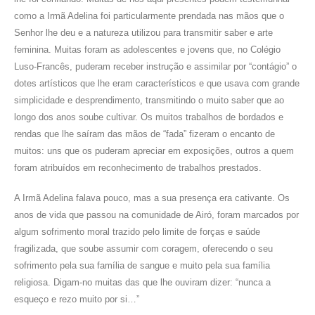
como a Irmã Adelina foi particularmente prendada nas mãos que o
Senhor lhe deu e a natureza utilizou para transmitir saber e arte
feminina. Muitas foram as adolescentes e jovens que, no Colégio
Luso-Francês, puderam receber instrução e assimilar por “contágio” o
dotes artísticos que lhe eram característicos e que usava com grande
simplicidade e desprendimento, transmitindo o muito saber que ao
longo dos anos soube cultivar. Os muitos trabalhos de bordados e
rendas que lhe saíram das mãos de “fada” fizeram o encanto de
muitos: uns que os puderam apreciar em exposições, outros a quem
foram atribuídos em reconhecimento de trabalhos prestados.
A Irmã Adelina falava pouco, mas a sua presença era cativante. Os
anos de vida que passou na comunidade de Airó, foram marcados por
algum sofrimento moral trazido pelo limite de forças e saúde
fragilizada, que soube assumir com coragem, oferecendo o seu
sofrimento pela sua família de sangue e muito pela sua família
religiosa. Digam-no muitas das que lhe ouviram dizer: “nunca a
esqueço e rezo muito por si…”