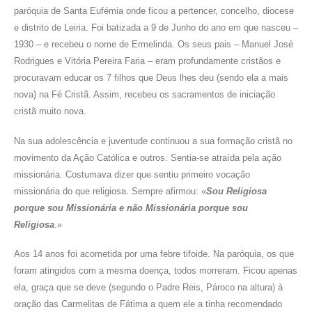
paróquia de Santa Eufémia onde ficou a pertencer, concelho, diocese
e distrito de Leiria. Foi batizada a 9 de Junho do ano em que nasceu –
1930 – e recebeu o nome de Ermelinda. Os seus pais – Manuel José
Rodrigues e Vitória Pereira Faria – eram profundamente cristãos e
procuravam educar os 7 filhos que Deus lhes deu (sendo ela a mais
nova) na Fé Cristã. Assim, recebeu os sacramentos de iniciação
cristã muito nova.
Na sua adolescência e juventude continuou a sua formação cristã no
movimento da Ação Católica e outros. Sentia-se atraída pela ação
missionária. Costumava dizer que sentiu primeiro vocação
missionária do que religiosa. Sempre afirmou: «
Sou Religiosa
porque sou Missionária e não Missionária porque sou
Religiosa
.»
Aos 14 anos foi acometida por uma febre tifoide. Na paróquia, os que
foram atingidos com a mesma doença, todos morreram. Ficou apenas
ela, graça que se deve (segundo o Padre Reis, Pároco na altura) à
oração das Carmelitas de Fátima a quem ele a tinha recomendado