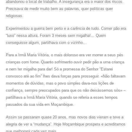
abandonou o local de trabalho. A insegurança era o maior dos riscos.
Precisava de medir muito bem as palavras, quer políticas quer
religiosas.
Experimentou a guerra bem perto e a carência de tudo. Comer pão era
“luxo” nessa altura. Foram 3 meses sem migalha!… Quem
conseguisse algum, partilhava com o vizinho…
Para a Irmã Maria Vitória, o mais doloroso era ver morrer a seus pés
crianças com fome. Quanto sofrimento ouvir pedir pão a uma criança
e nem ter migalha para dar! Só a promessa do Senhor “Estarei
convosco até ao fim” lhes dava forças para prosseguir. «Não faltavam
momentos de dúvidas, mas o povo simples dava-nos lições de
confiança, sempre preocupados para que os não deixássemos sós» –
partilhava a Irmã Maria Vitória, quando se referia a esses tempos
passados da sua vida em Moçambique.
Assim se passaram quase 20 anos, mas novos dias vieram e teve a
alegria de ver a “mudança”. Hoje Moçambique prospera e acreditamos
que melhorará cada vez mais.