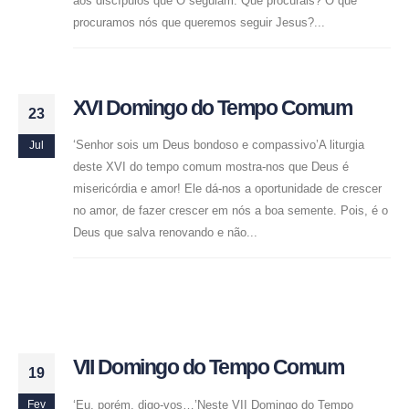
aos discípulos que O seguiam: Que procurais? O que
procuramos nós que queremos seguir Jesus?...
XVI Domingo do Tempo Comum
23
‘Senhor sois um Deus bondoso e compassivo’A liturgia
Jul
deste XVI do tempo comum mostra-nos que Deus é
misericórdia e amor! Ele dá-nos a oportunidade de crescer
no amor, de fazer crescer em nós a boa semente. Pois, é o
Deus que salva renovando e não...
VII Domingo do Tempo Comum
19
‘Eu, porém, digo-vos…’Neste VII Domingo do Tempo
Fev