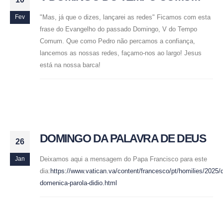
"Mas, já que o dizes, lançarei as redes" Ficamos com esta
Fev
frase do Evangelho do passado Domingo, V do Tempo
Comum. Que como Pedro não percamos a confiança,
lancemos as nossas redes, façamo-nos ao largo! Jesus
está na nossa barca!
DOMINGO DA PALAVRA DE DEUS
26
Deixamos aqui a mensagem do Papa Francisco para este
Jan
dia:
https://www.vatican.va/content/francesco/pt/homilies/202
domenica-parola-didio.html