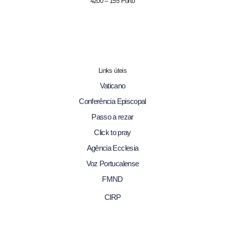
4200 – 155 Porto
Links úteis
Vaticano
Conferência Episcopal
Passo a rezar
Click to pray
Agência Ecclesia
Voz Portucalense
FMND
CIRP