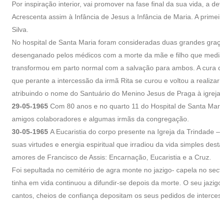
Por inspiração interior, vai promover na fase final da sua vida,
Acrescenta assim à Infância de Jesus a Infância de Maria. A prim
Silva.
No hospital de Santa Maria foram consideradas duas grandes graça
desenganado pelos médicos com a morte da mãe e filho que media
transformou em parto normal com a salvação para ambos. A cura 
que perante a intercessão da irmã Rita se curou e voltou a reali
atribuindo o nome do Santuário do Menino Jesus de Praga à igre
29-05-1965
Com 80 anos e no quarto 11 do Hospital de Santa Mar
amigos colaboradores e algumas irmãs da congregação.
30-05-1965
A Eucaristia do corpo presente na Igreja da Trindade 
suas virtudes e energia espiritual que irradiou da vida simples de
amores de Francisco de Assis: Encarnação, Eucaristia e a Cruz.
Foi sepultada no cemitério de agra monte no jazigo- capela no se
tinha em vida continuou a difundir-se depois da morte. O seu jazi
cantos, cheios de confiança depositam os seus pedidos de inter