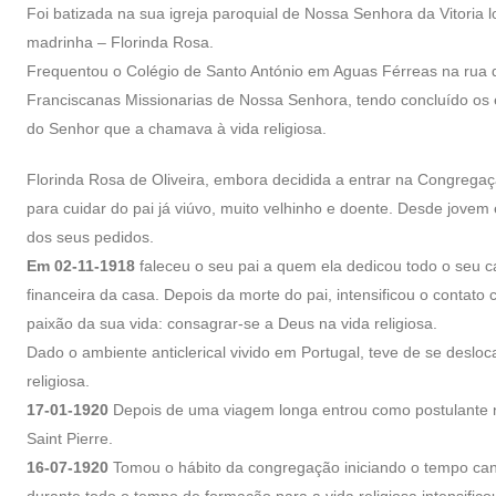
Foi batizada na sua igreja paroquial de Nossa Senhora da Vitoria
madrinha – Florinda Rosa.
Frequentou o Colégio de Santo António em Aguas Férreas na rua d
Franciscanas Missionarias de Nossa Senhora, tendo concluído os e
do Senhor que a chamava à vida religiosa.
Florinda Rosa de Oliveira, embora decidida a entrar na Congregaç
para cuidar do pai já viúvo, muito velhinho e doente. Desde jovem
dos seus pedidos.
Em 02-11-1918
faleceu o seu pai a quem ela dedicou todo o seu c
financeira da casa. Depois da morte do pai, intensificou o contato
paixão da sua vida: consagrar-se a Deus na vida religiosa.
Dado o ambiente anticlerical vivido em Portugal, teve de se desl
religiosa.
17-01-1920
Depois de uma viagem longa entrou como postulante 
Saint Pierre.
16-07-1920
Tomou o hábito da congregação iniciando o tempo can
durante todo o tempo de formação para a vida religiosa intensif