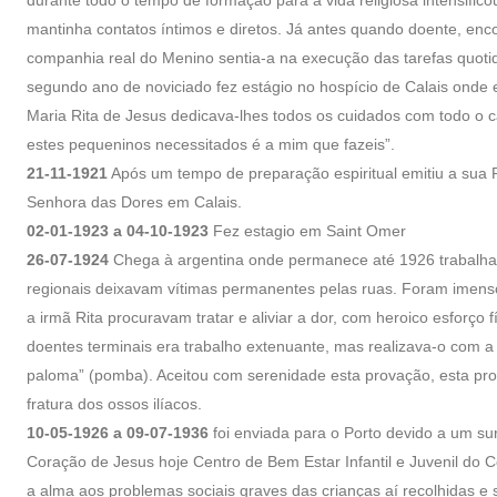
mantinha contatos íntimos e diretos. Já antes quando doente, enc
companhia real do Menino sentia-a na execução das tarefas quotid
segundo ano de noviciado fez estágio no hospício de Calais onde 
Maria Rita de Jesus dedicava-lhes todos os cuidados com todo o c
estes pequeninos necessitados é a mim que fazeis”.
21-11-1921
Após um tempo de preparação espiritual emitiu a sua 
Senhora das Dores em Calais.
02-01-1923 a 04-10-1923
Fez estagio em Saint Omer
26-07-1924
Chega à argentina onde permanece até 1926 trabalhan
regionais deixavam vítimas permanentes pelas ruas. Foram imenso
a irmã Rita procuravam tratar e aliviar a dor, com heroico esforço 
doentes terminais era trabalho extenuante, mas realizava-o com 
paloma” (pomba). Aceitou com serenidade esta provação, esta pr
fratura dos ossos ilíacos.
10-05-1926 a 09-07-1936
foi enviada para o Porto devido a um surt
Coração de Jesus hoje Centro de Bem Estar Infantil e Juvenil do 
a alma aos problemas sociais graves das crianças aí recolhidas e s