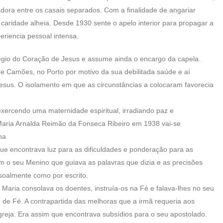
dora entre os casais separados. Com a finalidade de angariar
caridade alheia. Desde 1930 sente o apelo interior para propagar a
eriencia pessoal intensa.
légio do Coração de Jesus e assume ainda o encargo da capela.
de Camões, no Porto por motivo da sua debilitada saúde e aí
esus. O isolamento em que as circunstâncias a colocaram favorecia
xercendo uma maternidade espiritual, irradiando paz e
 Maria Arnalda Reimão da Fonseca Ribeiro em 1938 vai-se
na
ue encontrava luz para as dificuldades e ponderação para as
m o seu Menino que guiava as palavras que dizia e as precisões
soalmente como por escrito.
 Maria consolava os doentes, instruía-os na Fé e falava-lhes no seu
 de Fé. A contrapartida das melhoras que a irmã requeria aos
eja. Era assim que encontrava subsídios para o seu apostolado.