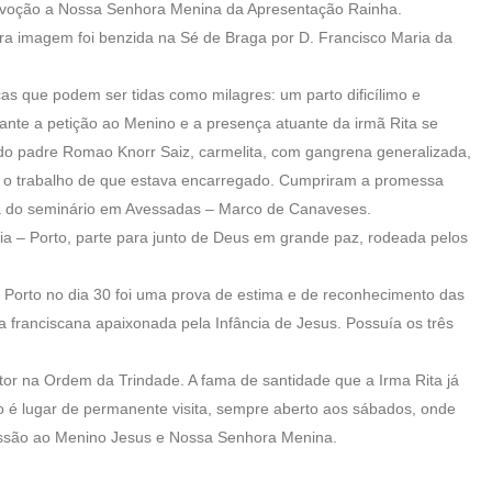
 a devoção a Nossa Senhora Menina da Apresentação Rainha.
eira imagem foi benzida na Sé de Braga por D. Francisco Maria da
s que podem ser tidas como milagres: um parto dificílimo e
nte a petição ao Menino e a presença atuante da irmã Rita se
do padre Romao Knorr Saiz, carmelita, com gangrena generalizada,
zar o trabalho de que estava encarregado. Cumpriram a promessa
ja do seminário em Avessadas – Marco de Canaveses.
ia – Porto, parte para junto de Deus em grande paz, rodeada pelos
– Porto no dia 30 foi uma prova de estima e de reconhecimento das
sta franciscana apaixonada pela Infância de Jesus. Possuía os três
ctor na Ordem da Trindade. A fama de santidade que a Irma Rita já
go é lugar de permanente visita, sempre aberto aos sábados, onde
cessão ao Menino Jesus e Nossa Senhora Menina.