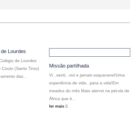
 de Lourdes
 Colégio de Lourdes
Missão partilhada
 Couto (Santo Tirso)
Vi...senti...vivi e jamais esquecerei!Uma
amento das...
experiência de vida...para a vida!Em
meados do mês Maio aterrei na pérola de
África que é...
ler mais