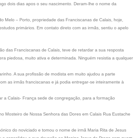
 logo dois dias apos o seu nascimento. Deram-lhe o nome da
o Melo – Porto, propriedade das Franciscanas de Calais, hoje,
studos primários. Em contato direto com as irmãs, sentiu o apelo
ão das Franciscanas de Calais, teve de retardar a sua resposta
 era piedosa, muito ativa e determinada. Ninguém resistia a qualquer
arinho. A sua profissão de modista em muito ajudou a parte
 com as irmãs franciscanas e já podia entregar-se inteiramente à
ocar a Calais- França sede de congregação, para a formação
no Mosteiro de Nossa Senhora das Dores em Calais Rua Eustache
ónico do noviciado e tomou o nome de irmã Maria Rita de Jesus
icou e consolidou a sua devoção ao Menino Jesus de Praga com quem