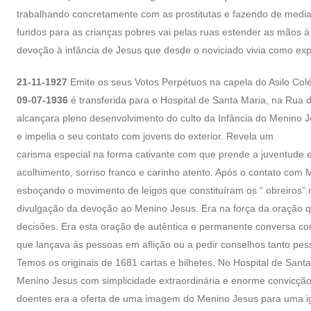
trabalhando concretamente com as prostitutas e fazendo de media
fundos para as crianças pobres vai pelas ruas estender as mãos à 
devoção à infância de Jesus que desde o noviciado vivia como exp
21-11-1927
Emite os seus Votos Perpétuos na capela do Asilo Co
09-07-1936
é transferida para o Hospital de Santa Maria, na Rua 
alcançara pleno desenvolvimento do culto da Infância do Menino J
e impelia o seu contato com jovens do exterior. Revela um
carisma especial na forma cativante com que prende a juventude e
acolhimento, sorriso franco e carinho atento. Após o contato com
esboçando o movimento de leigos que constituíram os “ obreiros” 
divulgação da devoção ao Menino Jesus. Era na força da oração q
decisões. Era esta oração de autêntica e permanente conversa co
que lançava às pessoas em aflição ou a pedir conselhos tanto pes
Temos os originais de 1681 cartas e bilhetes. No Hospital de Santa
Menino Jesus com simplicidade extraordinária e enorme convicção
doentes era a oferta de uma imagem do Menino Jesus para uma igr