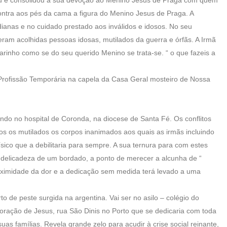
ontra aos pés da cama a figura do Menino Jesus de Praga. A
ianas e no cuidado prestado aos inválidos e idosos. No seu
eram acolhidas pessoas idosas, mutilados da guerra e órfãs. A Irmã
arinho como se do seu querido Menino se trata-se. “ o que fazeis a
Profissão Temporária na capela da Casa Geral mosteiro de Nossa
do no hospital de Coronda, na diocese de Santa Fé. Os conflitos
s os mutilados os corpos inanimados aos quais as irmãs incluindo
físico que a debilitaria para sempre. A sua ternura para com estes
a delicadeza de um bordado, a ponto de merecer a alcunha de “
oximidade da dor e a dedicação sem medida terá levado a uma
o de peste surgida na argentina. Vai ser no asilo – colégio do
Coração de Jesus, rua São Dinis no Porto que se dedicaria com toda
uas famílias. Revela grande zelo para acudir à crise social reinante,