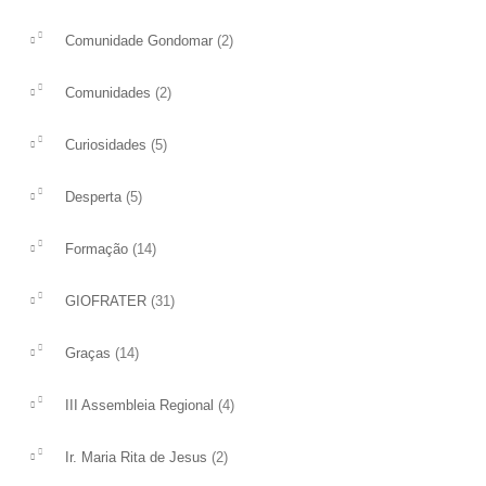
(2)
Comunidade Gondomar
(2)
Comunidades
(5)
Curiosidades
(5)
Desperta
(14)
Formação
(31)
GIOFRATER
(14)
Graças
Boletim 49
Boletim 29
Descarregar
Será que a vocação nã
(4)
III Assembleia Regional
com a cultura, a ciênci
ler mais
desenvolvimento, a su
(2)
Ir. Maria Rita de Jesus
social? […]...