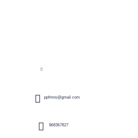
ppfmns@gmail.com
968367827