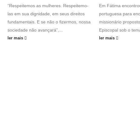
“Respeitemos as mulheres. Respeitemo-
Em Fátima encontrou
las em sua dignidade, em seus direitos
portuguesa para enc
fundamentais. E se não o fizermos, nossa
missionário propost
sociedade não avançará”,...
Episcopal sob o tema
ler mais
ler mais