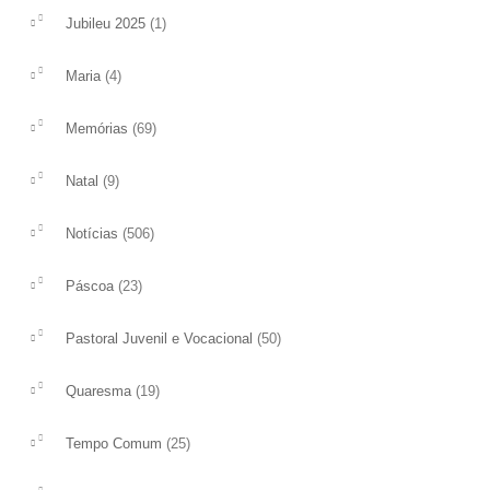
COMUM
(1)
nossa vida, inteira, c
Jubileu 2025
Neste domingo vemos que a comunidade
oferecemos? Paulo diz-
da terra de Jesus não O acolheu,
(4)
Maria
ler mais
conheciam-No, mas não se deixaram
tocar, não...
(69)
Memórias
ler mais
(9)
Natal
(506)
Notícias
(23)
Páscoa
(50)
Pastoral Juvenil e Vocacional
(19)
Quaresma
(25)
Tempo Comum