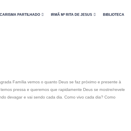
CARISMA PARTILHADO
IRMÃ Mª RITA DE JESUS
BIBLIOTECA
Sagrada Família vemos o quanto Deus se faz próximo e presente à
s temos pressa e queremos que rapidamente Deus se mostre/revele
ndo devagar e vai sendo cada dia. Como vivo cada dia? Como