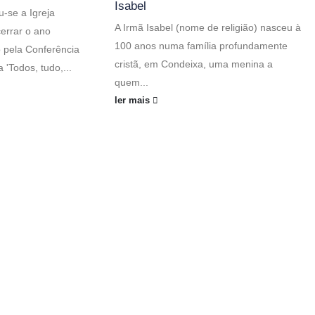
Isabel
-se a Igreja
A Irmã Isabel (nome de religião) nasceu à
errar o ano
100 anos numa família profundamente
o pela Conferência
cristã, em Condeixa, uma menina a
 'Todos, tudo,...
quem...
ler mais