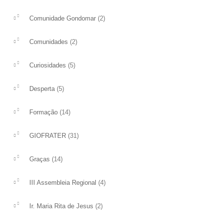
(2)
Comunidade Gondomar
(2)
Comunidades
(5)
Curiosidades
(5)
Desperta
(14)
Formação
(31)
GIOFRATER
(14)
Graças
(4)
III Assembleia Regional
XXII Domingo do 
Neste XXII domingo 
(2)
Ir. Maria Rita de Jesus
XIV DOMINGO DO TEMPO
somos desafiados a ofe