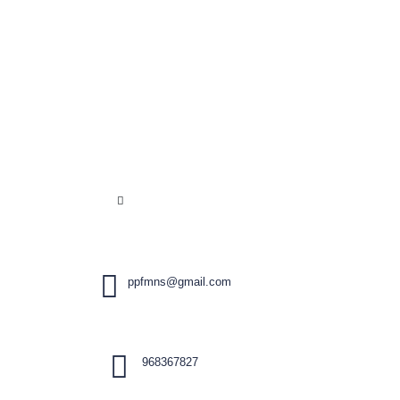
ppfmns@gmail.com
968367827