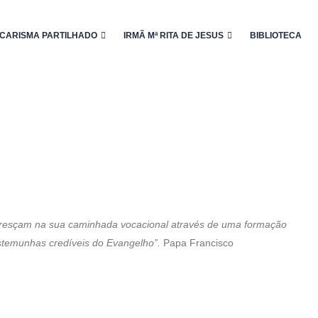
CARISMA PARTILHADO
IRMÃ Mª RITA DE JESUS
BIBLIOTECA
s cresçam na sua caminhada vocacional através de uma formação
estemunhas credíveis do Evangelho”.
Papa Francisco