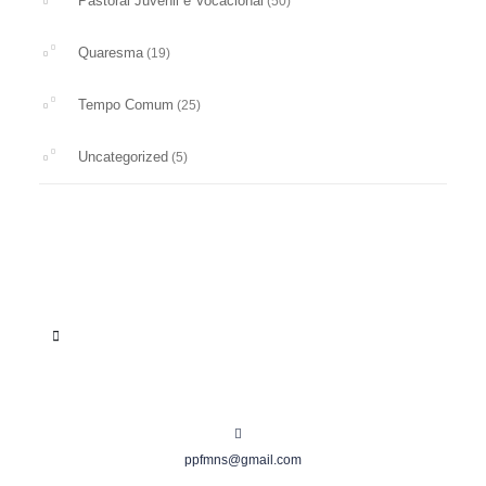
Pastoral Juvenil e Vocacional
(50)
Quaresma
(19)
Tempo Comum
(25)
Uncategorized
(5)
ppfmns@gmail.com