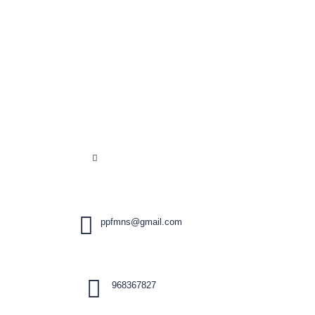
ppfmns@gmail.com
968367827