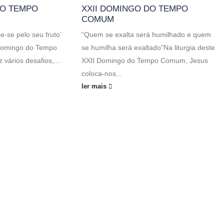
DO TEMPO
XXII DOMINGO DO TEMPO
COMUM
-se pelo seu fruto’
“Quem se exalta será humilhado e quem
 Domingo do Tempo
se humilha será exaltado”Na liturgia deste
 vários desafios,...
XXII Domingo do Tempo Comum, Jesus
coloca-nos...
ler mais