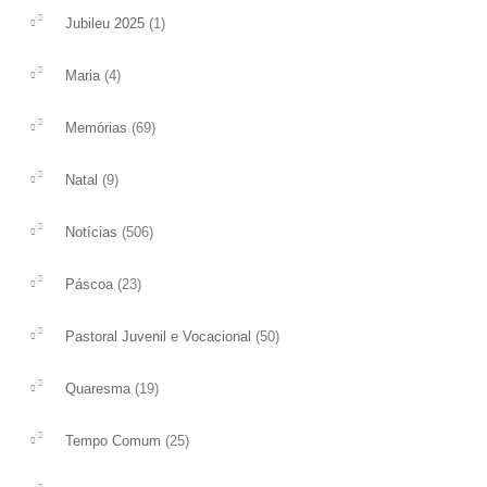
Estigmas de São Francisco
V DOMINGO DE 
(1)
Jubileu 2025
Os estigmas são as feridas de Jesus. São
‘Amai-vos uns aos out
(4)
Maria
Francisco as recebeu no Monte Alverne.
amei’, é o mandament
Os biógrafos dizem que ao aproximar-
encontramos neste V 
(69)
Memórias
se...
tempo...
ler mais
ler mais
(9)
Natal
(506)
Notícias
(23)
Páscoa
(50)
Pastoral Juvenil e Vocacional
(19)
Quaresma
(25)
Tempo Comum