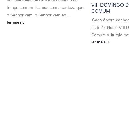
No Evangelho deste XXXII domingo do
VIII DOMINGO 
tempo comum ficamos com a certeza que
COMUM
o Senhor vem, o Senhor vem ao...
‘Cada árvore conhece
ler mais
Lc 6, 44 Neste VIII
Comum a liturgia traz
ler mais