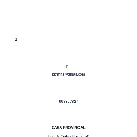
ppfmns@gmail.com
968367827
CASA PROVINCIAL
Rua Dr. Carlos Ramos, 50