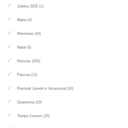
(1)
Jubileu 2025
(4)
Maria
Vídeo do Papa
IV DOMINGO DE 
(69)
Memórias
O Papa Francisco durante o mês de
Na liturgia deste IV D
fevereiro convida-nos a rezar para que as
celebrando o Domingo
(9)
Natal
paróquias, colocando a comunhão no
Jesus fala-nos da sua 
centro,...
intimidade...
(506)
Notícias
ler mais
ler mais
(23)
Páscoa
(50)
Pastoral Juvenil e Vocacional
(19)
Quaresma
(25)
Tempo Comum