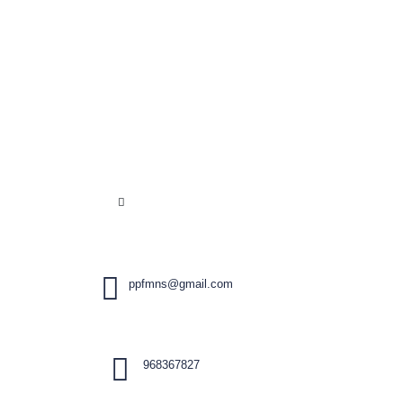
ppfmns@gmail.com
968367827