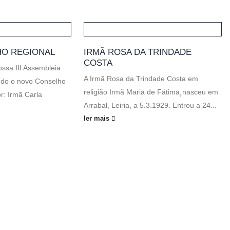
O REGIONAL
IRMÃ ROSA DA TRINDADE
COSTA
ossa III Assembleia
A Irmã Rosa da Trindade Costa em
uído o novo Conselho
religião Irmã Maria de Fátima¸nasceu em
r: Irmã Carla
Arrabal, Leiria, a 5.3.1929. Entrou a 24...
ler mais