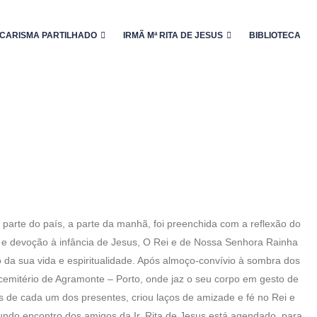
CARISMA PARTILHADO
IRMÃ Mª RITA DE JESUS
BIBLIOTECA
arte do país, a parte da manhã, foi preenchida com a reflexão do
r e devoção à infância de Jesus, O Rei e de Nossa Senhora Rainha
a sua vida e espiritualidade. Após almoço-convívio à sombra dos
o cemitério de Agramonte – Porto, onde jaz o seu corpo em gesto de
 de cada um dos presentes, criou laços de amizade e fé no Rei e
do encontro dos amigos da Ir. Rita de Jesus está agendado, para