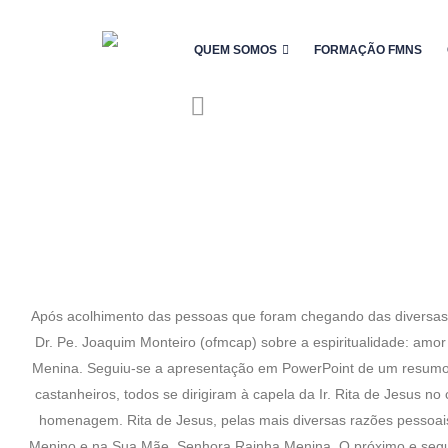
QUEM SOMOS
FORMAÇÃO FMNS
Após acolhimento das pessoas que foram chegando das diversas p
Dr. Pe. Joaquim Monteiro (ofmcap) sobre a espiritualidade: amo
Menina. Seguiu-se a apresentação em PowerPoint de um resumo d
castanheiros, todos se dirigiram à capela da Ir. Rita de Jesus n
homenagem. Rita de Jesus, pelas mais diversas razões pessoais
Menino e na Sua Mãe, Senhora Rainha Menina. O próximo e segun