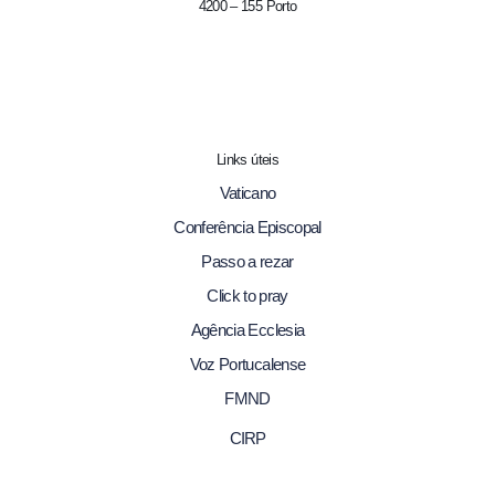
4200 – 155 Porto
Links úteis
Vaticano
Conferência Episcopal
Passo a rezar
Click to pray
Agência Ecclesia
Voz Portucalense
FMND
CIRP