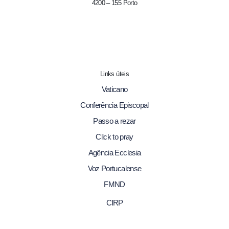
4200 – 155 Porto
Links úteis
Vaticano
Conferência Episcopal
Passo a rezar
Click to pray
Agência Ecclesia
Voz Portucalense
FMND
CIRP