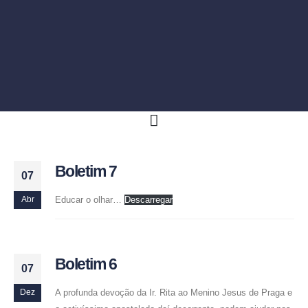
Boletim 7
07
Educar o olhar…
Descarregar
Abr
Boletim 6
07
A profunda devoção da Ir. Rita ao Menino Jesus de Praga e
Dez