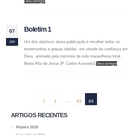
Descarregar
Boletim 1
07
Um dos objetivos desta publicação é recolher todos os
Jan
testemunhos e graças obtidas, em virtude da confiança em
Deus, animada pela memória da vida maravilhosa Irmã
Maria Rita de Jesus.(P. Carlos Azevedo)
Descarregar
…
1
63
64
ARTIGOS RECENTES
Rejoice 2026
27 de Julho de 2026