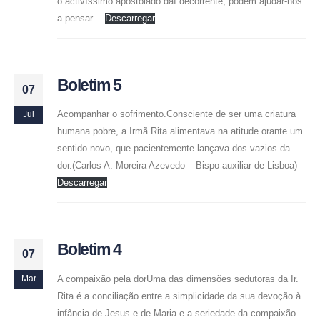
o activíssimo apostolado daí decorrente, podem ajudar-nos
a pensar…
Descarregar
Boletim 5
07
Acompanhar o sofrimento.Consciente de ser uma criatura
Jul
humana pobre, a Irmã Rita alimentava na atitude orante um
sentido novo, que pacientemente lançava dos vazios da
dor.(Carlos A. Moreira Azevedo – Bispo auxiliar de Lisboa)
Descarregar
Boletim 4
07
A compaixão pela dorUma das dimensões sedutoras da Ir.
Mar
Rita é a conciliação entre a simplicidade da sua devoção à
infância de Jesus e de Maria e a seriedade da compaixão