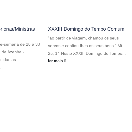
rioras/Ministras
XXXIII Domingo do Tempo Comum
“ao partir de viagem, chamou os seus
de-semana de 28 a 30
servos e confiou-lhes os seus bens.” Mt
a da Azenha -
25, 14 Neste XXXIII Domingo do Tempo...
nidas as
ler mais
..