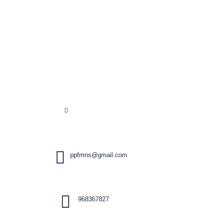
ppfmns@gmail.com
968367827