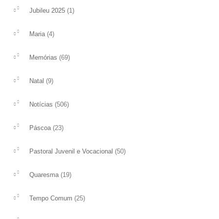
Sociais
(1)
Jubileu 2025
Permanecer! Hoje, nes
MENSAGEM DE SUA SANTIDADE PAPA
Tempo Pascal Jesus co
(4)
Maria
FRANCISCO PARA O XLIX DIA MUNDIAL
permanecer no amor ta
DAS COMUNICAÇÕES SOCIAIS
permaneceu no amor..
(69)
Memórias
Comunicar a família: ambiente
ler mais
privilegiado do encontro na gratuidade...
(9)
Natal
ler mais
(506)
Notícias
(23)
Páscoa
(50)
Pastoral Juvenil e Vocacional
(19)
Quaresma
(25)
Tempo Comum