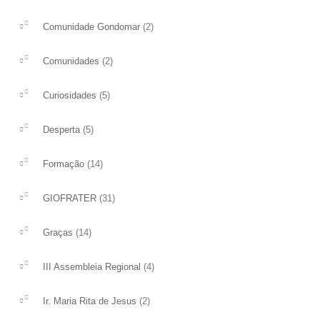
(2)
Comunidade Gondomar
(2)
Comunidades
(5)
Curiosidades
(5)
Desperta
(14)
Formação
(31)
GIOFRATER
(14)
Graças
(4)
III Assembleia Regional
(2)
Ir. Maria Rita de Jesus
Dia Mundial das Comunicações
VI DOMINGO DE 