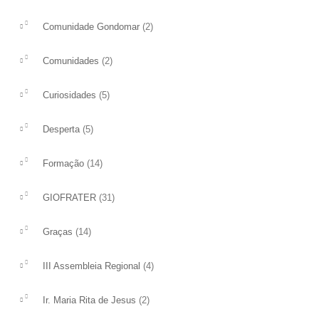
(2)
Comunidade Gondomar
(2)
Comunidades
(5)
Curiosidades
(5)
Desperta
(14)
Formação
(31)
GIOFRATER
(14)
Graças
(4)
III Assembleia Regional
(2)
Ir. Maria Rita de Jesus
VIDEO DO PAPA
XXXI Domingo do