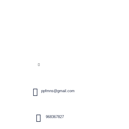
ppfmns@gmail.com
968367827