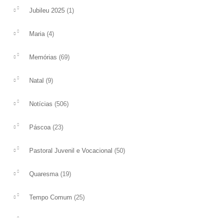
(1)
Jubileu 2025
Durante este mês de fevereiro o Papa
Neste XXXI Domingo 
Francisco pede-nos para rezar pelas
Jesus fala à multidão e
(4)
Maria
vocações à vida sacerdotal e
alerta é claro ‘observai
religiosa.Rezemos com toda...
ler mais
(69)
Memórias
ler mais
(9)
Natal
(506)
Notícias
(23)
Páscoa
(50)
Pastoral Juvenil e Vocacional
(19)
Quaresma
(25)
Tempo Comum