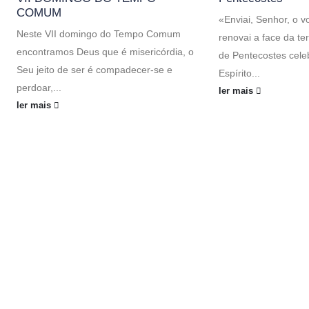
COMUM
«Enviai, Senhor, o v
Neste VII domingo do Tempo Comum
renovai a face da t
encontramos Deus que é misericórdia, o
de Pentecostes cele
Seu jeito de ser é compadecer-se e
Espírito...
perdoar,...
ler mais
ler mais