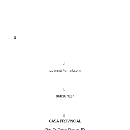
ppfmns@gmail.com
968367827
CASA PROVINCIAL
Rua Dr. Carlos Ramos, 50