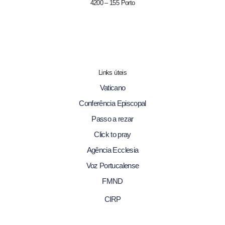
4200 – 155 Porto
Links úteis
Vaticano
Conferência Episcopal
Passo a rezar
Click to pray
Agência Ecclesia
Voz Portucalense
FMND
CIRP