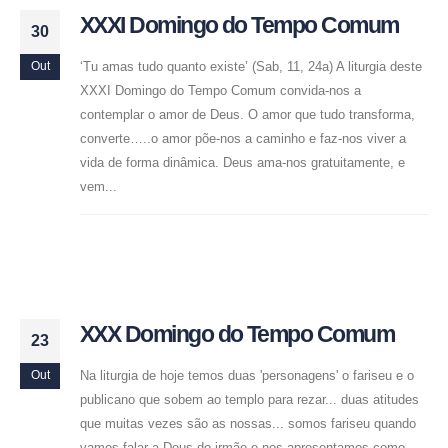
XXXI Domingo do Tempo Comum
30
‘Tu amas tudo quanto existe’ (Sab, 11, 24a) A liturgia deste
Out
XXXI Domingo do Tempo Comum convida-nos a
contemplar o amor de Deus. O amor que tudo transforma,
converte…..o amor põe-nos a caminho e faz-nos viver a
vida de forma dinâmica. Deus ama-nos gratuitamente, e
vem...
XXX Domingo do Tempo Comum
23
Na liturgia de hoje temos duas 'personagens' o fariseu e o
Out
publicano que sobem ao templo para rezar... duas atitudes
que muitas vezes são as nossas... somos fariseu quando
vamos falar a Deus do irmão e nos apresentamos como