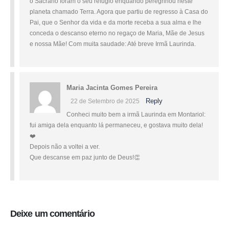
o Sacrário foram o seu refúgio enquando peregrinou neste
planeta chamado Terra. Agora que partiu de regresso à Casa do
Pai, que o Senhor da vida e da morte receba a sua alma e lhe
conceda o descanso eterno no regaço de Maria, Mãe de Jesus
e nossa Mãe! Com muita saudade: Até breve Irmã Laurinda.
Maria Jacinta Gomes Pereira
Reply
22 de Setembro de 2025
Conheci muito bem a irmã Laurinda em Montariol:
fui amiga dela enquanto lá permaneceu, e gostava muito dela!
❤️
Depois não a voltei a ver.
Que descanse em paz junto de Deus!👏
Deixe um comentário