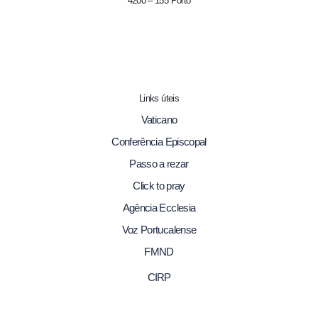
4200 – 155 Porto
Links úteis
Vaticano
Conferência Episcopal
Passo a rezar
Click to pray
Agência Ecclesia
Voz Portucalense
FMND
CIRP