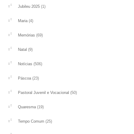
Rita de Jesus que teve lugar no dia 25 de
de S.Pedro e S.Paulo,
(1)
Jubileu 2025
Maio p.p....
vidas doadas! Ambos t
construção do Reino!..
(4)
ler mais
Maria
ler mais
(69)
Memórias
(9)
Natal
(506)
Notícias
(23)
Páscoa
(50)
Pastoral Juvenil e Vocacional
(19)
Quaresma
(25)
Tempo Comum