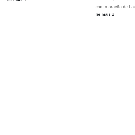
ler mais
com a oração de Lau
ler mais