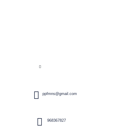
ppfmns@gmail.com
968367827