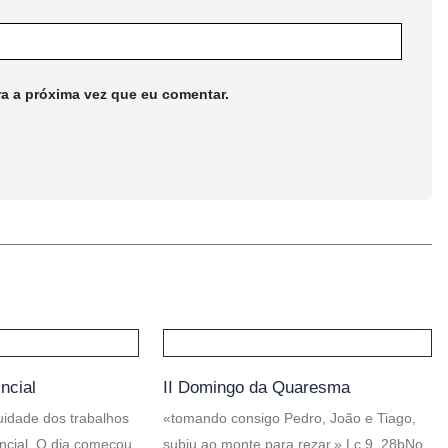
ra a próxima vez que eu comentar.
incial
II Domingo da Quaresma
nuidade dos trabalhos
«tomando consigo Pedro, João e Tiago,
incial. O dia começou
subiu ao monte para rezar.» Lc 9, 28bNo