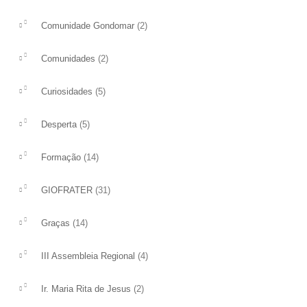
(2)
Comunidade Gondomar
(2)
Comunidades
(5)
Curiosidades
(5)
Desperta
(14)
Formação
(31)
GIOFRATER
(14)
Graças
(4)
III Assembleia Regional
9º Encontro dos Amigos da Irmã
SOLENIDADE S.P
Maria Rita de Jesus
S.PAULO
(2)
Ir. Maria Rita de Jesus
O 9º Encontro dos Amigos da Irmã Maria
Celebramos neste dom