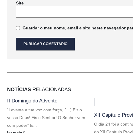
Site
Guardar o meu nome, email e site neste navegador pa
NOTÍCIAS
RELACIONADAS
II Domingo do Advento
“Levanta a tua voz com força, (…) Eis o
XII Capítulo Prov
vosso Deus! Eis o Senhor! O Senhor vem
O dia 24 foi a conti
com poder” Is...
do XII Capítulo Prov