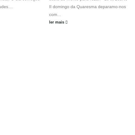
des....
II domingo da Quaresma deparamo-nos
com...
ler mais