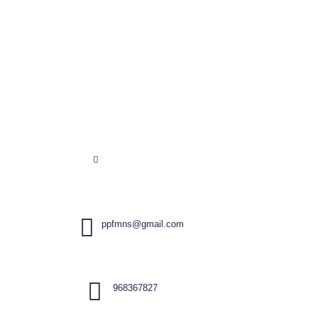
ppfmns@gmail.com
968367827