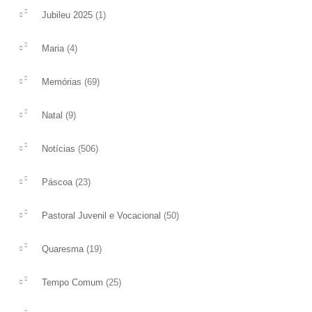
(1)
Jubileu 2025
(4)
Maria
XI Capítulo Provincial – 6º dia
Irmã Maria Virgínia
(69)
Memórias
Gonçalves
O 6º Dia do Capítulo foi iniciado com a
(9)
Natal
A Irmã Maria Virgínia 
oração de Laudes. As 9h as irmãs
na Congregação, teve
encontraram-se na sala capitular;...
(506)
Notícias
Margarida do Sagrado 
ler mais
nasceu...
(23)
Páscoa
ler mais
(50)
Pastoral Juvenil e Vocacional
(19)
Quaresma
(25)
Tempo Comum