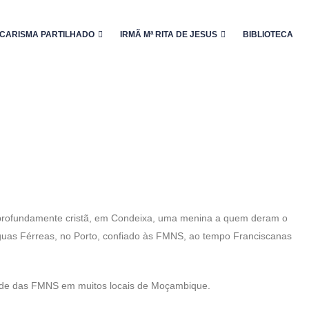
CARISMA PARTILHADO
IRMÃ Mª RITA DE JESUS
BIBLIOTECA
a profundamente cristã, em Condeixa, uma menina a quem deram o
Águas Férreas, no Porto, confiado às FMNS, ao tempo Franciscanas
idade das FMNS em muitos locais de Moçambique.