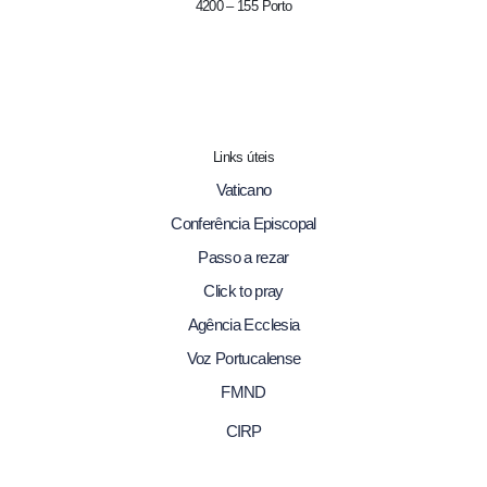
4200 – 155 Porto
Links úteis
Vaticano
Conferência Episcopal
Passo a rezar
Click to pray
Agência Ecclesia
Voz Portucalense
FMND
CIRP