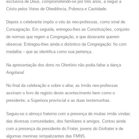
exclusiva de Deus, comprometendo-se por três anos, a seguir a
Cristo pelos Votos de Obediência, Pobreza e Castidade.
Depois o celebrante impôs o véu às neo-professas, como sinal de
Consagração. Em seguida, entregou-lhes as Constituições, conjunto
de normas que regem a Congregação, e que doravante querem
observar. Entregou-lhes ainda o distintivo da Congregação: fio com
medalha – que as identifica como sua pertença.
Na apresentação dos dons no Ofertório não podia faltar a dança
Angolana!
No final da celebração e sobre o altar, as Irmãs neo-professas
assinam o livro de registo deste acontecimento bem como o
presidente, a Superiora provincial e as duas testemunhas.
Seguiu-se o almoço fraterno com a presença de muitas irmãs vindas
das diversas comunidades, dos familiares e amigos. Contou ainda
com a presença da presidente do Frater, jovens do Giofrater e de
algumas meninas simpatizantes das FMNS.