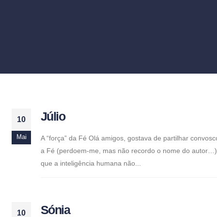
Júlio
10
Mai
A “força” da Fé Olá amigos, gostava de partilhar convo
a Fé (perdoem-me, mas não recordo o nome do autor…) e
que a inteligência humana não...
Sónia
10