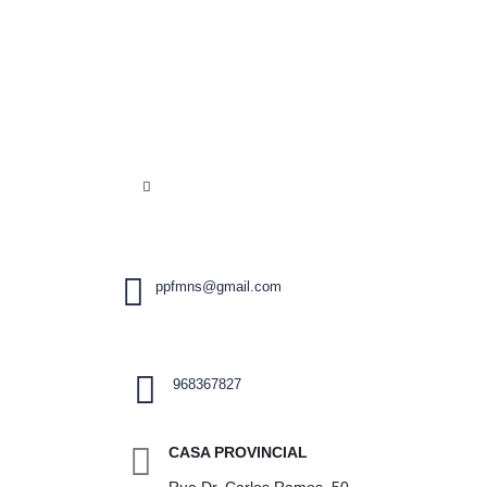
ppfmns@gmail.com
968367827
CASA PROVINCIAL
Rua Dr. Carlos Ramos, 50