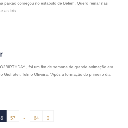
nha paixão começou no estábulo de Belém. Quero reinar nas
r as leis...
r
GIO2BIRTHDAY , foi um fim de semana de grande animação em
o Giofrater, Telmo Oliveira: "Após a formação do primeiro dia
…
56
57
64