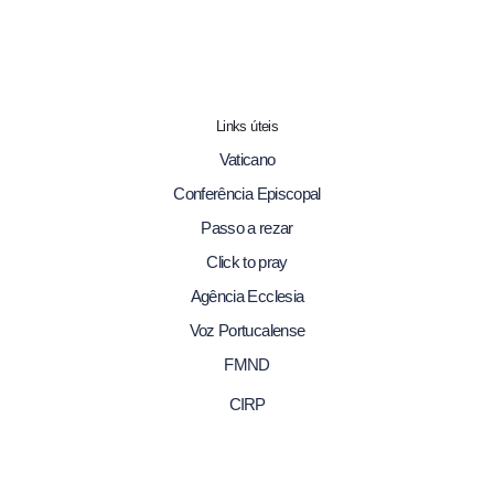
Links úteis
Vaticano
Conferência Episcopal
Passo a rezar
Click to pray
Agência Ecclesia
Voz Portucalense
FMND
CIRP