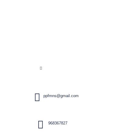
ppfmns@gmail.com
968367827