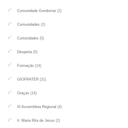
(2)
Comunidade Gondomar
(2)
Comunidades
(5)
Curiosidades
(5)
Desperta
(14)
Formação
(31)
GIOFRATER
(14)
Graças
Boletim 53
Boletim 37
Boletim53
Descarregar
O ano missionário em 
(4)
III Assembleia Regional
Descarregar
ler mais
ler mais
(2)
Ir. Maria Rita de Jesus