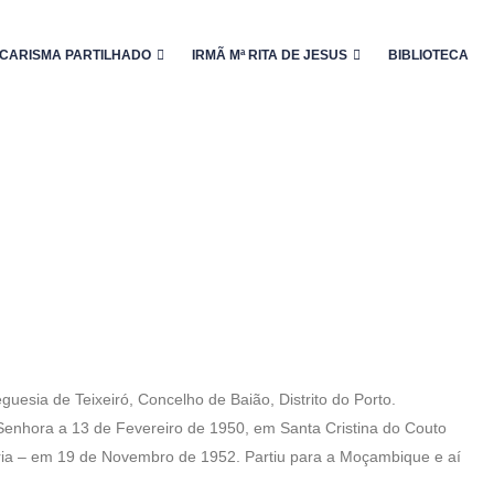
CARISMA PARTILHADO
IRMÃ Mª RITA DE JESUS
BIBLIOTECA
uesia de Teixeiró, Concelho de Baião, Distrito do Porto.
enhora a 13 de Fevereiro de 1950, em Santa Cristina do Couto
ária – em 19 de Novembro de 1952. Partiu para a Moçambique e aí