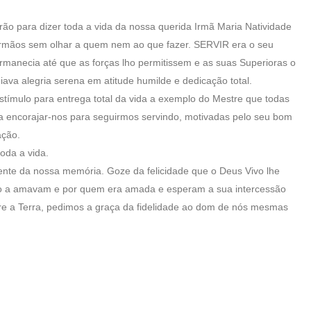
rão para dizer toda a vida da nossa querida Irmã Maria Natividade
 irmãos sem olhar a quem nem ao que fazer. SERVIR era o seu
manecia até que as forças lho permitissem e as suas Superioras o
ava alegria serena em atitude humilde e dedicação total.
stímulo para entrega total da vida a exemplo do Mestre que todas
a encorajar-nos para seguirmos servindo, motivadas pelo seu bom
ação.
oda a vida.
ente da nossa memória. Goze da felicidade que o Deus Vivo lhe
ito a amavam e por quem era amada e esperam a sua intercessão
re a Terra, pedimos a graça da fidelidade ao dom de nós mesmas