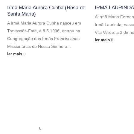
Irmã Maria Aurora Cunha (Rosa de
IRMÃ LAURINDA
Santa Maria)
A Irmã Maria Fernan
A Irmã Maria Aurora Cunha nasceu em
Irmã Laurinda, nas
Travassós-Fafe, a 8.5.1936, entrou na
Vila Verde, a 3 de n
Congregação das Irmãs Franciscanas
ler mais
Missionárias de Nossa Senhora...
ler mais