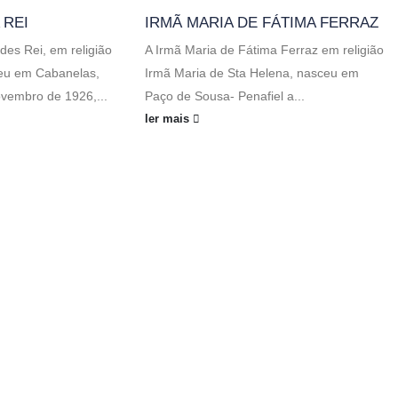
 REI
IRMÃ MARIA DE FÁTIMA FERRAZ
des Rei, em religião
A Irmã Maria de Fátima Ferraz em religião
ceu em Cabanelas,
Irmã Maria de Sta Helena, nasceu em
ovembro de 1926,...
Paço de Sousa- Penafiel a...
ler mais