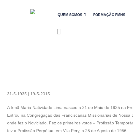
QUEM SOMOS
FORMAÇÃO FMNS
31-5-1935 | 19-5-2015
A Irmã Maria Natividade Lima nasceu a 31 de Maio de 1935 na Freg
Entrou na Congregação das Franciscanas Missionárias de Nossa S
onde fez o Noviciado. Fez os primeiros votos – Profissão Tempor
fez a Profissão Perpétua, em Vila Pery, a 25 de Agosto de 1956.