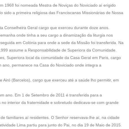
m 1968 foi nomeada Mestra de Noviças do Noviciado aí erigido
do sido a primeira religiosa das Franciscanas Missionárias de Nossa
ita Conselheira Geral cargo que exerceu durante doze anos.
lemanha onde tinha a seu cargo a dinamização da liturgia nos
guida em Colónia para onde a sede da Missão foi transferida. Na
 1999 assume a Responsabilidade de Superiora da Comunidade.
les, Superiora local da comunidade da Casa Geral em Paris, cargo
um ano, permanece na Casa do Noviciado onde integra a
Airó (Barcelos), cargo que exerceu até a saúde lho permitir, em
m ano. Em 1 de Setembro de 2011 é transferida para a
no interior da fraternidade e sobretudo dedicava-se com grande
 de familiares aí residentes. O Senhor reservava-lhe aí, na cidade
atividade Lima partiu para junto do Pai, no dia 19 de Maio de 2015.