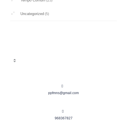
Tempo Comum
(25)
Uncategorized
(5)
ppfmns@gmail.com
968367827