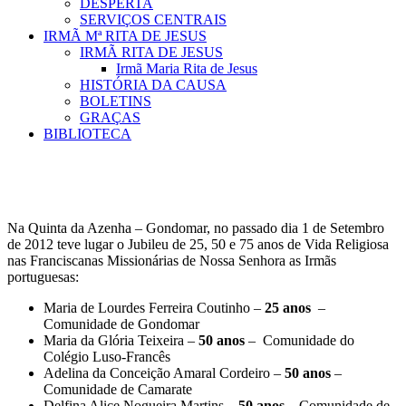
DESPERTA
SERVIÇOS CENTRAIS
IRMÃ Mª RITA DE JESUS
IRMÃ RITA DE JESUS
Irmã Maria Rita de Jesus
HISTÓRIA DA CAUSA
BOLETINS
GRAÇAS
BIBLIOTECA
Na Quinta da Azenha – Gondomar, no passado dia 1 de Setembro
de 2012 teve lugar o Jubileu de 25, 50 e 75 anos de Vida Religiosa
nas Franciscanas Missionárias de Nossa Senhora as Irmãs
portuguesas:
Maria de Lourdes Ferreira Coutinho –
25 anos
–
Comunidade de Gondomar
Maria da Glória Teixeira –
50 anos
– Comunidade do
Colégio Luso-Francês
Adelina da Conceição Amaral Cordeiro –
50 anos
–
Comunidade de Camarate
Delfina Alice Nogueira Martins –
50 anos
– Comunidade de