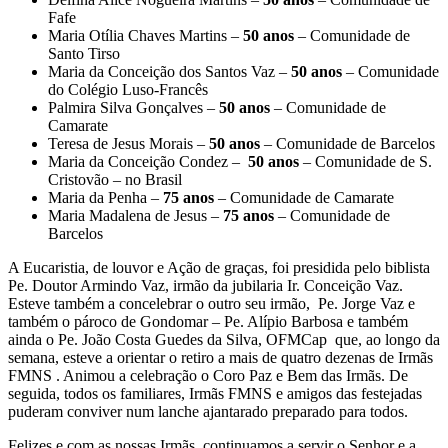
Fafe
Maria Otília Chaves Martins –
50 anos
– Comunidade de
Santo Tirso
Maria da Conceição dos Santos Vaz –
50 anos
– Comunidade
do Colégio Luso-Francês
Palmira Silva Gonçalves –
50 anos
– Comunidade de
Camarate
Teresa de Jesus Morais –
50 anos
– Comunidade de Barcelos
Maria da Conceição Condez –
50 anos
– Comunidade de S.
Cristovão – no Brasil
Maria da Penha –
75 anos
– Comunidade de Camarate
Maria Madalena de Jesus –
75 anos
– Comunidade de
Barcelos
A Eucaristia, de louvor e Ação de graças, foi presidida pelo biblista
Pe. Doutor Armindo Vaz, irmão da jubilaria Ir. Conceição Vaz.
Esteve também a concelebrar o outro seu irmão, Pe. Jorge Vaz e
também o pároco de Gondomar – Pe. Alípio Barbosa e também
ainda o Pe. João Costa Guedes da Silva, OFMCap que, ao longo da
semana, esteve a orientar o retiro a mais de quatro dezenas de Irmãs
FMNS . Animou a celebração o Coro Paz e Bem das Irmãs. De
seguida, todos os familiares, Irmãs FMNS e amigos das festejadas
puderam conviver num lanche ajantarado preparado para todos.
Felizes e com as nossas Irmãs, continuamos a servir o Senhor e a